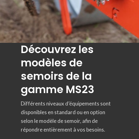
Découvrez les
Goulotte à
modèles de
grande visibilité
semoirs de la
pour surveiller la
gamme MS23
bonne
Différents niveaux d’équipements sont
distribution des
disponibles en standard ou en option
selon le modèle de semoir, afin de
graines
répondre entièrement à vos besoins.