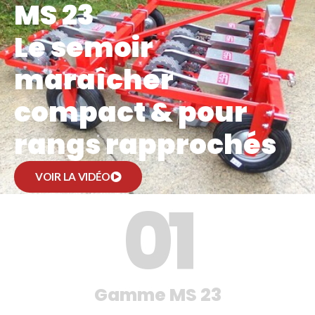
MS 23
Le semoir
maraîcher
compact & pour
rangs rapprochés
VOIR LA VIDÉO
0
1
Gamme MS 23