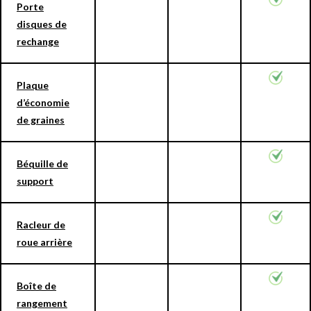
Porte
disques de
rechange
Plaque
d’économie
de graines
Béquille de
support
Racleur de
roue arrière
Boîte de
rangement