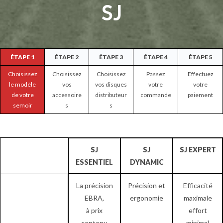
SJ
ÉTAPE 1
ÉTAPE 2
ÉTAPE 3
ÉTAPE 4
ÉTAPE 5
Choisissez
Choisissez
Choisissez
Passez
Effectuez
le modèle
vos
vos disques
votre
votre
de votre
accessoire
distributeur
commande
paiement
semoir
s
s
SJ
SJ
SJ EXPERT
ESSENTIEL
DYNAMIC
La précision
Précision et
Efficacité
EBRA,
ergonomie
maximale
à prix
effort
contenu
minimal