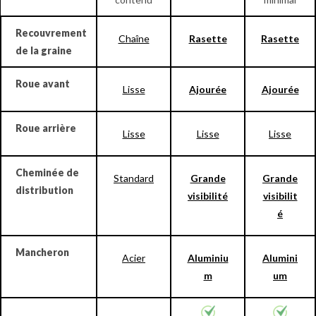
Recouvrement
Chaîne
Rasette
Rasette
de la graine
Roue avant
Lisse
Ajourée
Ajourée
Roue arrière
Lisse
Lisse
Lisse
Cheminée de
Standard
Grande
Grande
distribution
visibilité
visibilit
é
Mancheron
Acier
Aluminiu
Alumini
m
um