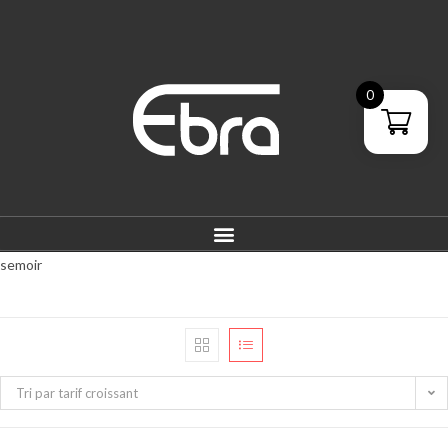
0
semoir
Tri par tarif croissant