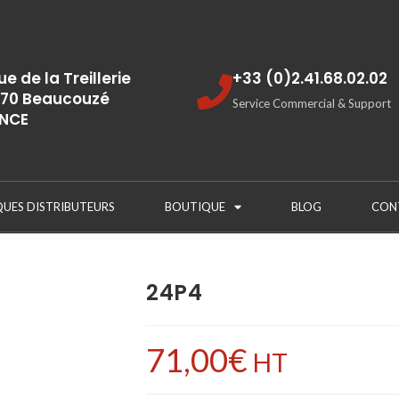
rue de la Treillerie
+33 (0)2.41.68.02.02
70 Beaucouzé
Service Commercial & Support
NCE
QUES DISTRIBUTEURS
BOUTIQUE
BLOG
CON
24P4
71,00
€
HT