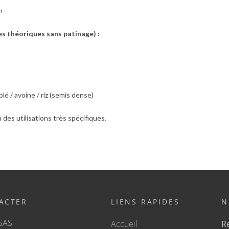
m
s théoriques sans patinage) :
lé / avoine / riz (semis dense)
des utilisations très spécifiques.
ACTER
LIENS RAPIDES
N
SAS
Accueil
Re