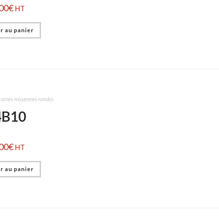
00
€
HT
r au panier
raines moyennes rondes
4B10
00
€
HT
r au panier