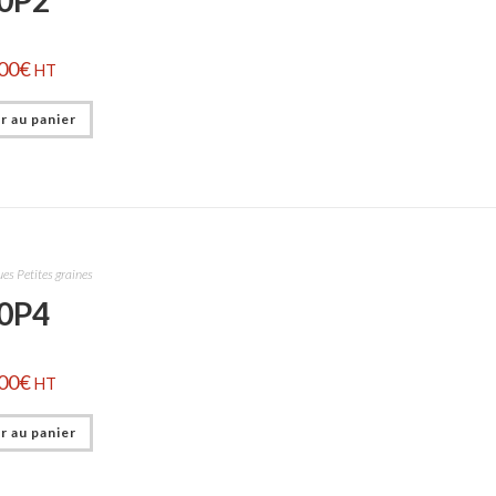
00
€
HT
r au panier
es Petites graines
0P4
00
€
HT
r au panier