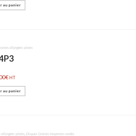
r au panier
raines allongées-plates
4P3
00
€
HT
r au panier
 allongées-plates
,
Disques Graines moyennes rondes