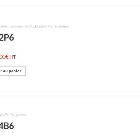
raines moyennes rondes
,
Disques Petites graines
2P6
00
€
HT
r au panier
es Petites graines
4B6