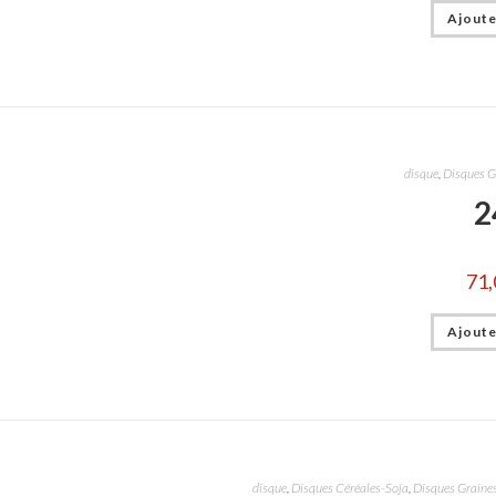
Ajoute
disque
,
Disques G
2
71,
Ajoute
disque
,
Disques Céréales-Soja
,
Disques Graines