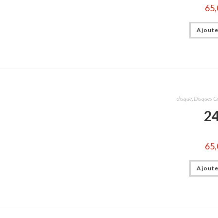
65,
Ajoute
disque
,
Disques G
2
65,
Ajoute