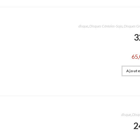
disque
,
Disques Céréales-Soja
,
Disques G
3
65,
Ajoute
disque
,
Disqu
2