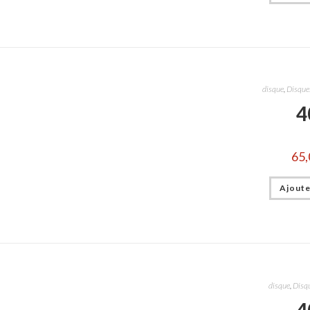
disque
,
Disques
4
65,
Ajoute
disque
,
Disqu
4