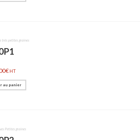
 très petites graines
0P1
00
€
HT
r au panier
es Petites graines
0P2