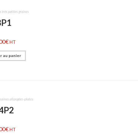
 très petites graines
8P1
00
€
HT
r au panier
raines allongées-plates
4P2
00
€
HT