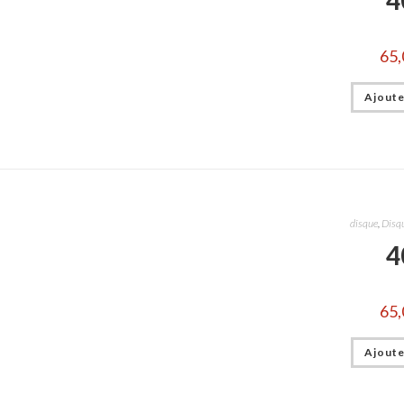
65,
Ajoute
disque
,
Disqu
4
65,
Ajoute