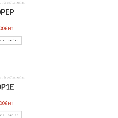
 très petites graines
0PEP
00
€
HT
r au panier
 très petites graines
0P1E
00
€
HT
r au panier