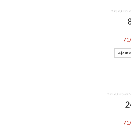
disque
,
Disques
71,
Ajoute
disque
,
Disques G
2
71,