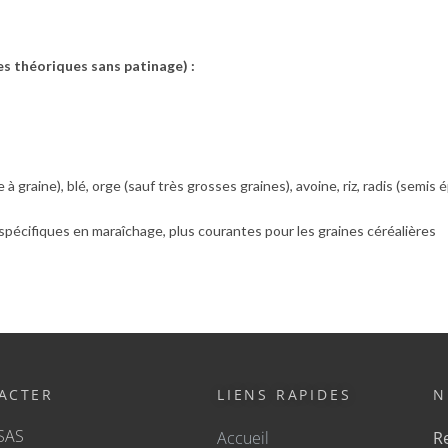
s théoriques sans patinage) :
à graine), blé, orge (sauf très grosses graines), avoine, riz, radis (semis
spécifiques en maraîchage, plus courantes pour les graines céréalières
ACTER
LIENS RAPIDES
N
SAS
Accueil
Re