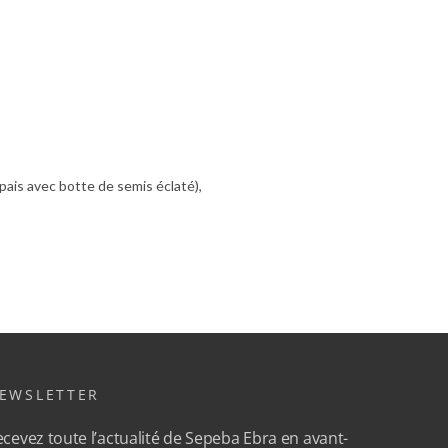
 épais avec botte de semis éclaté),
EWSLETTER
cevez toute l’actualité de Sepeba Ebra en avant-