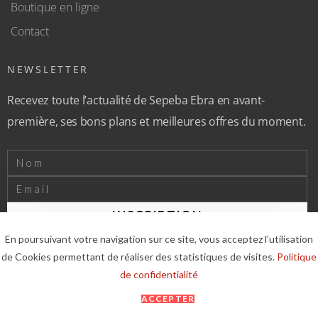
Boutique en ligne
Contact
NEWSLETTER
Recevez toute l’actualité de Sepeba Ebra en avant-
première, ses bons plans et meilleures offres du moment.
INSCRIPTION
En poursuivant votre navigation sur ce site, vous acceptez l’utilisation
de Cookies permettant de réaliser des statistiques de visites.
Politique
© 2024 Ebra. Tous droits réservés. |
Mentions légales
|
de confidentialité
Conditions Générales
|
Politique de Confidentialité
ACCEPTER