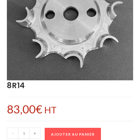
8R14
83,00
€
HT
-
+
AJOUTER AU PANIER