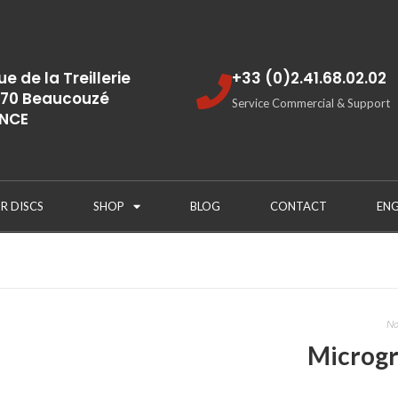
rue de la Treillerie
+33 (0)2.41.68.02.02
70 Beaucouzé
Service Commercial & Support
NCE
R DISCS
SHOP
BLOG
CONTACT
ENG
No
Microgr