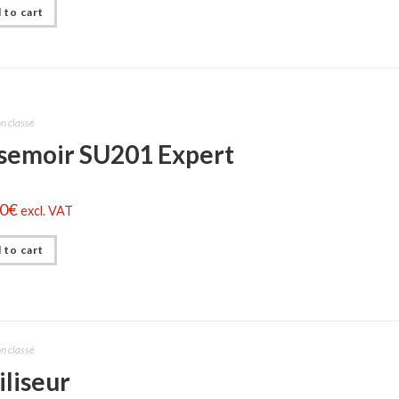
 to cart
n classé
 semoir SU201 Expert
00
€
excl. VAT
 to cart
n classé
iliseur