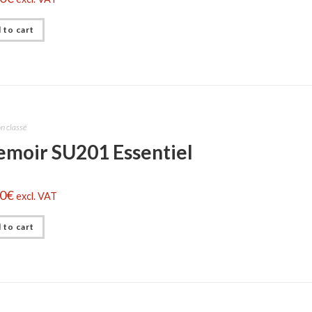
 to cart
n classé
emoir SU201 Essentiel
00
€
excl. VAT
 to cart