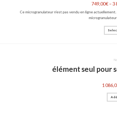
749,00
€
–
3 
Ce microgranulateur n'est pas vendu en ligne actuellement. 
microgranulateur
Selec
No
élément seul pour 
1 086,
Add