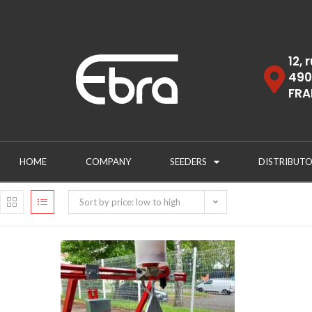
12, 
490
FRA
HOME
COMPANY
SEEDERS
DISTRIBUTO
Sort by price: low to high