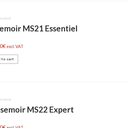
n classé
semoir MS21 Essentiel
00
€
excl. VAT
 to cart
n classé
 semoir MS22 Expert
00
€
excl. VAT