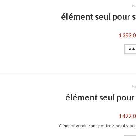
No
élément seul pour
1 393,
Add
No
élément seul pour
1 477,
élément vendu sans poutre 3 points, po