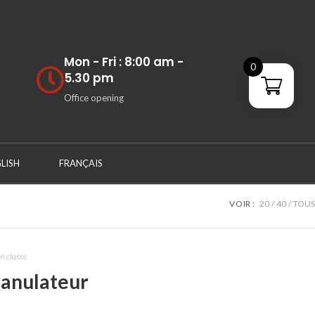
Mon - Fri : 8:00 am -
0
5.30 pm
Office opening
LISH
FRANÇAIS
VOIR :
20
40
TOUS
n classé
anulateur