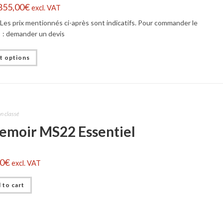
855,00
€
excl. VAT
Les prix mentionnés ci-après sont indicatifs. Pour commander le
 : demander un devis
t options
n classé
semoir MS22 Essentiel
00
€
excl. VAT
 to cart