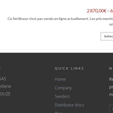
2 870,00
€
–
6
Ce fertiliseur n'est pas vendu en ligne actuellement. Les prix ment
un
Selec
S
QUICK LINKS
N
SAS
Home
Re
illerie
pr
Company
COUZE
m
Seeders
Distributor discs