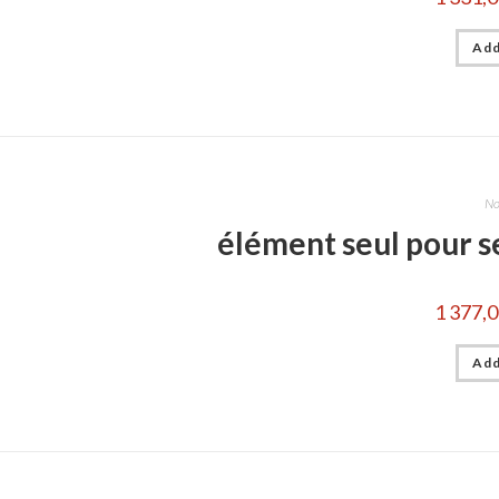
Add
No
élément seul pour s
1 377,
Add