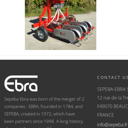
CONTACT U
SEPEBA-EBRA 
12 rue de la Tre
Sepeba Ebra was born of the merger of 2
F49070 BEAU
companies : EBRA, founded in 1784, and
SEPEBA, created in 1972, which have
FRANCE
been partners since 1998. A long history,
info@sepeba.fr