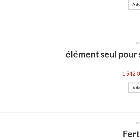
Add
No
élément seul pour
1 542,
Add
No
Fert