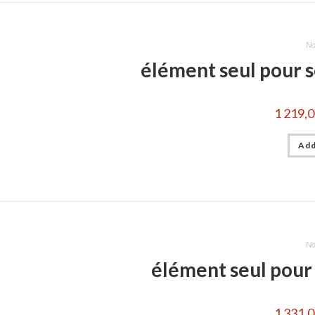
No
élément seul pour 
1 219,
Add
No
élément seul pour
1 331,