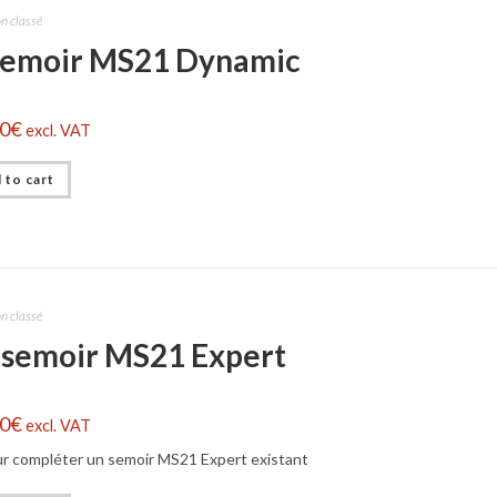
n classé
 semoir MS21 Dynamic
00
€
excl. VAT
 to cart
n classé
 semoir MS21 Expert
00
€
excl. VAT
ur compléter un semoir MS21 Expert existant